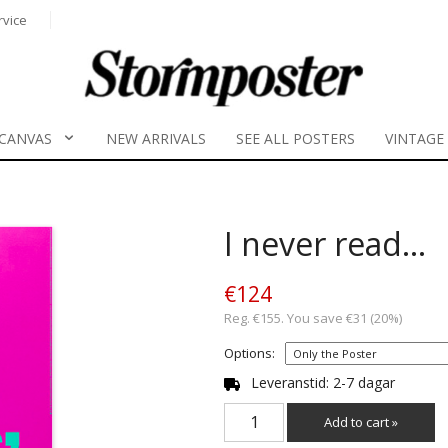
rvice
CANVAS
NEW ARRIVALS
SEE ALL POSTERS
VINTAGE
I never read...
€124
Reg. €155. You save €31 (20%)
Options:
Leveranstid: 2-7 dagar
Add to cart »