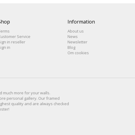
Shop
Information
Terms
About us
Customer Service
News
ign in reseller
Newsletter
ign in
Blog
Om cookies
d much more for
your walls
.
ore personal
gallery
.
O
ur
framed
ighest quality and are
always checked
oster
!