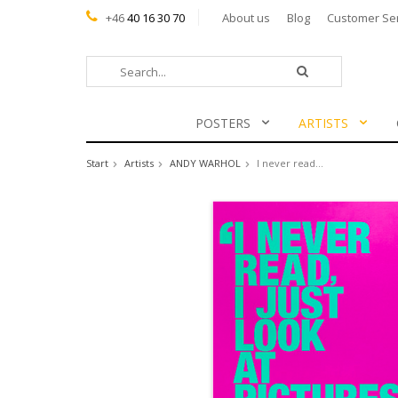
+46
40 16 30 70
About us
Blog
Customer Se
POSTERS
ARTISTS
Start
Artists
ANDY WARHOL
I never read...