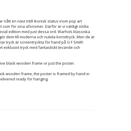
r nått en näst intill ikonisk status inom pop art
 som för sina aforismer. Därför är vi väldigt stolta
cial edition med just dessa ord. Warhols klassiska
gör dem till moderna och nutida konsttryck. Men de är
e tryck är screentryckta för hand på G F Smith
et exklusivt tryck med fantastiskt levande och
ve black wooden frame or just the poster.
ack wooden frame, the poster is framed by hand in
elivered ready for hanging.