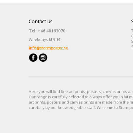
Contact us
Tel: +46 40163070
Weekdays kl 9-16
S
S
info@stormposter.se
Here you will find
fine art prints,
posters,
canvas prints
an
Our range
is
carefully selected to
always offer you a
bit
m
art prints, posters
and
canvas prints
are made from
the h
carefully
by our knowledgeable
staff.
Welcome
to
Stormp