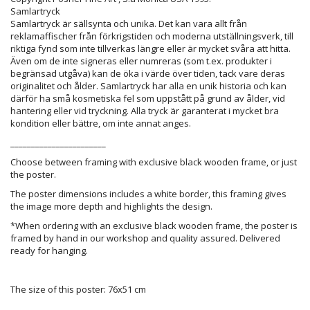
Samlartryck
Samlartryck är sällsynta och unika. Det kan vara allt från
reklamaffischer från förkrigstiden och moderna utställningsverk, till
riktiga fynd som inte tillverkas längre eller är mycket svåra att hitta.
Även om de inte signeras eller numreras (som t.ex. produkter i
begränsad utgåva) kan de öka i värde över tiden, tack vare deras
originalitet och ålder. Samlartryck har alla en unik historia och kan
därför ha små kosmetiska fel som uppstått på grund av ålder, vid
hantering eller vid tryckning. Alla tryck är garanterat i mycket bra
kondition eller bättre, om inte annat anges.
_______________________
Choose between framing with exclusive black wooden frame, or just
the poster.
The poster dimensions includes a white border, this framing gives
the image more depth and highlights the design.
*When ordering with an exclusive black wooden frame, the poster is
framed by hand in our workshop and quality assured. Delivered
ready for hanging.
The size of this poster: 76x51 cm