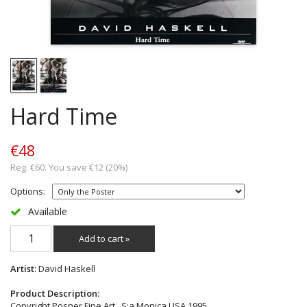
Hard Time
€48
Reg. €60. You save €12 (20%)
Options:
Available
Add to cart »
Artist
: David Haskell
Product Description:
Copyright Posner Fine Art , S:a Monica USA 1995.