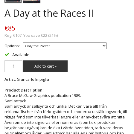
A Day at the Races II
€85
Reg. €107. You save €22 (21%)
Options:
Available
Add to cart »
Artist
: Giancarlo Impiglia
Product Description:
A Bruce McGaw Graphics publication 1989.
Samlartryck
Samlartryck är sällsynta och unika. Det kan vara allt från
reklamaffischer från förkrigstiden och moderna utställningsverk, till
riktiga fynd som inte tillverkas längre eller är mycket svåra att hitta.
Även om de inte signeras eller numreras (som t.ex. produkter i
begränsad utgåva) kan de öka i värde över tiden, tack vare deras
originalitet och ålder. Samlartryck har alla en unik historia och kan