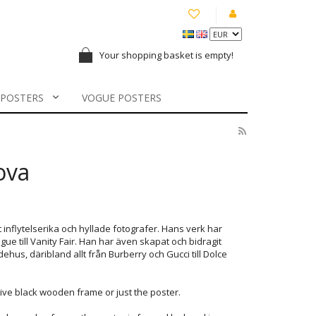
Your shopping basket is empty!
 POSTERS
VOGUE POSTERS
ova
 inflytelserika och hyllade fotografer. Hans verk har
gue till Vanity Fair. Han har även skapat och bidragit
hus, däribland allt från Burberry och Gucci till Dolce
ve black wooden frame or just the poster.