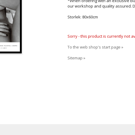
*When ordering with an exclusive bl
our workshop and quality assured. D
Storlek: 80x60cm
Sorry - this product is currently not 
To the web shop's start page »
Sitemap »