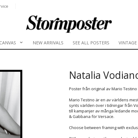
rvice
CANVAS
NEW ARRIVALS
SEE ALL POSTERS
VINTAGE
Natalia Vodian
Poster från original av Mario Testino
Mario Testino är en av världens mest
synts världen över i tidningar från Vo
till kampanjer av många ledande mode
& Gabbana för Versace.
Choose between framing with exclusi