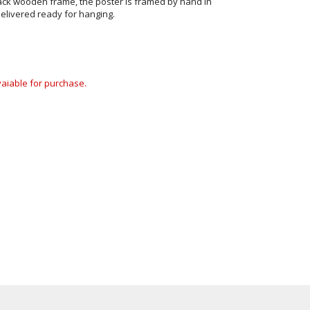
ack wooden frame, the poster is framed by hand in
elivered ready for hanging.
avaiable for purchase.